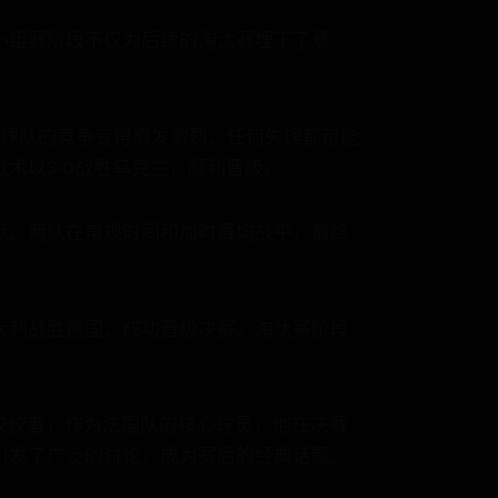
小组赛阶段不仅为后续的淘汰赛埋下了悬
支球队的竞争变得愈发激烈，任何失误都可能
术以3-0战胜乌克兰，顺利晋级。
点。两队在常规时间和加时赛均战平，最终
大利战胜德国，成功晋级决赛。淘汰赛阶段
的佼佼者，作为法国队的核心球员，他在决赛
引发了广泛的讨论，成为赛后的经典话题。