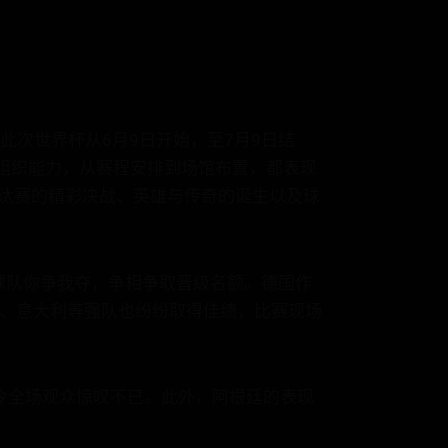
此次世界杯从6月9日开始，至7月9日结
组织能力，从赛程安排到场馆布置，都表现
淘汰赛的精彩决战、英雄与传奇的诞生以及球
支球队你争我夺，争相争取晋级名额。德国作
廷、意大利等强队也纷纷取得佳绩，比赛现场
令全场观众惊叹不已。此外，阿根廷的表现