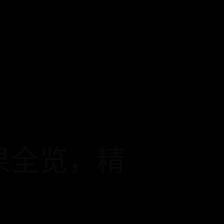
赛果全览，精