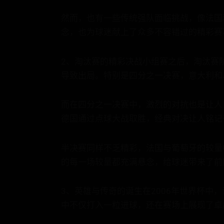
然而，也有一些传统强队面临挑战，像法国
念，也为球迷献上了众多不容错过的精彩赛
2、淘汰赛的精彩决战小组赛之后，淘汰赛
导致出局。特别是四分之一决赛，意大利和
而在四分之一决赛中，激烈的对抗也是让人
德国通过点球大战取胜，经典对决让人铭记
半决赛同样不乏精彩，法国与葡萄牙的较量
的每一场较量都充满悬念，给球迷带来了前
3、英雄与传奇的诞生在2006年世界杯
中不仅打入一粒进球，还在赛场上展现了卓