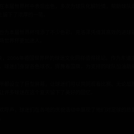
在本届世界杯中表现出色，多次为球队化解险情，帮助球队
上留下了浓厚的一笔。
也为本届世界杯增添了不少色彩。克洛泽凭借其高效的进球
场世界杯更加迷人。
决，2006年德国世界杯的球迷文化同样值得铭记。作为东
。球迷们身穿各色球衣，挥舞着国旗，为支持的球队加油助
所都设立了巨型屏幕，让球迷们可以共同观看比赛。无论战
让许多球迷在这个夏天留下了美好的回忆。
欢呼声，球迷们在各地的庆祝活动中展现了他们对足球的热
。